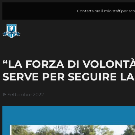
Vai
Contatta ora il mio staff per s
al
contenuto
“LA FORZA DI VOLONT
SERVE PER SEGUIRE LA
15 Settembre 2022