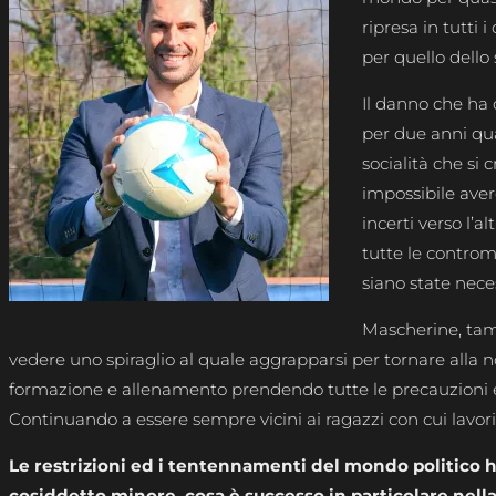
ripresa in tutti
per quello dello 
Il danno che ha 
per due anni qua
socialità che si 
impossibile avere
incerti verso l’a
tutte le contro
siano state nec
Mascherine, tam
vedere uno spiraglio al quale aggrapparsi per tornare alla n
formazione e allenamento prendendo tutte le precauzioni e s
Continuando a essere sempre vicini ai ragazzi con cui lavor
Le restrizioni ed i tentennamenti del mondo politico h
cosiddetto minore, cosa è successo in particolare nella