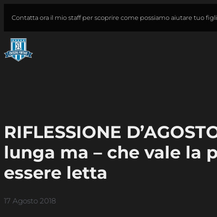
Vai
Cerca
Contatta ora il mio staff per scoprire come possiamo aiutare tuo figl
al
contenuto
RIFLESSIONE D’AGOSTO
lunga ma – che vale la 
essere letta
17 Agosto 2018