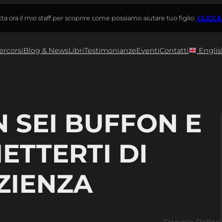
ta ora il mio staff per scoprire come possiamo aiutare tuo figlio.
CLICCA
ercorsi
Blog & News
Libri
Testimonianze
Eventi
Contatti
Englis
 SEI BUFFON E
ETTERTI DI
ZIENZA