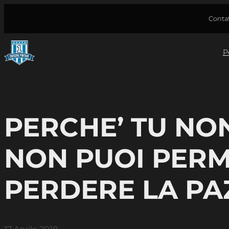
Vai
Contat
al
contenuto
P
PERCHE’ TU NON
NON PUOI PERM
PERDERE LA PA