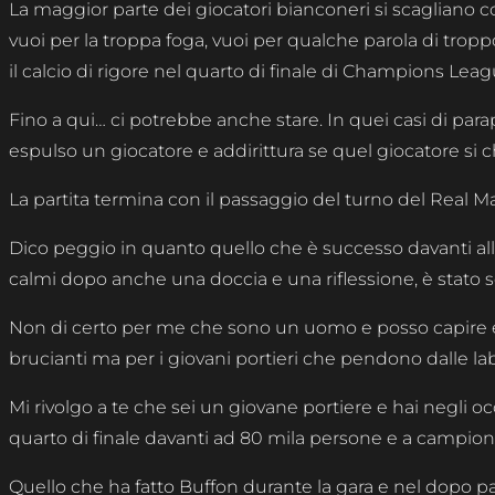
La maggior parte dei giocatori bianconeri si scagliano co
vuoi per la troppa foga, vuoi per qualche parola di tro
il calcio di rigore nel quarto di finale di Champions Leag
Fino a qui… ci potrebbe anche stare. In quei casi di pa
espulso un giocatore e addirittura se quel giocatore si 
La partita termina con il passaggio del turno del Real M
Dico peggio in quanto quello che è successo davanti a
calmi dopo anche una doccia e una riflessione, è stato 
Non di certo per me che sono un uomo e posso capire e 
brucianti ma per i giovani portieri che pendono dalle labb
Mi rivolgo a te che sei un giovane portiere e hai negli o
quarto di finale davanti ad 80 mila persone e a campioni
Quello che ha fatto Buffon durante la gara e nel dopo pa