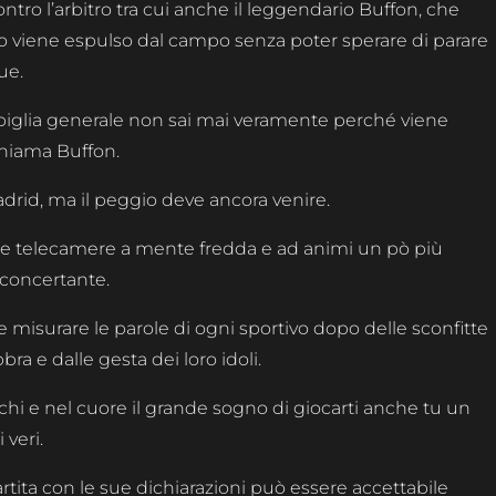
ntro l’arbitro tra cui anche il leggendario Buffon, che
ppo viene espulso dal campo senza poter sperare di parare
ue.
rapiglia generale non sai mai veramente perché viene
chiama Buffon.
adrid, ma il peggio deve ancora venire.
lle telecamere a mente fredda e ad animi un pò più
sconcertante.
misurare le parole di ogni sportivo dopo delle sconfitte
ra e dalle gesta dei loro idoli.
cchi e nel cuore il grande sogno di giocarti anche tu un
 veri.
rtita con le sue dichiarazioni può essere accettabile