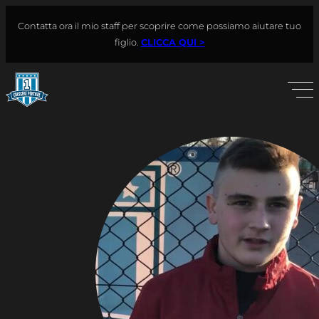
Vai
Contatta ora il mio staff per scoprire come possiamo aiutare tuo
al
Cerca
figlio.
CLICCA QUI >
contenuto