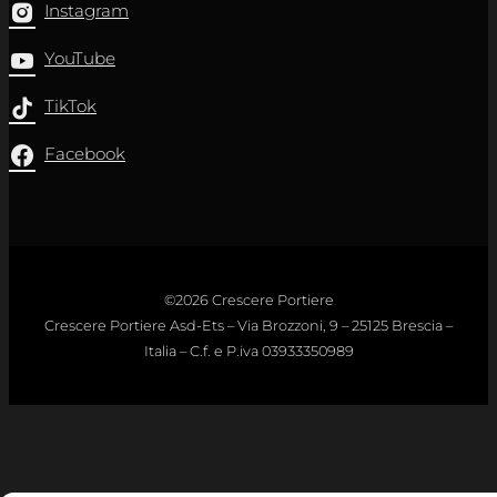
Instagram
YouTube
TikTok
Facebook
©2026 Crescere Portiere
Crescere Portiere Asd-Ets – Via Brozzoni, 9 – 25125 Brescia –
Italia – C.f. e P.iva 03933350989