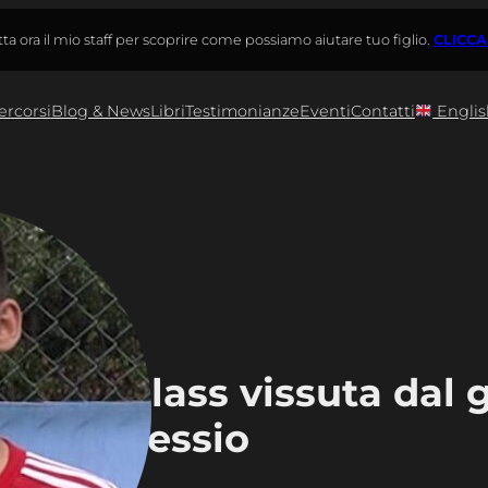
ta ora il mio staff per scoprire come possiamo aiutare tuo figlio.
CLICCA
ercorsi
Blog & News
Libri
Testimonianze
Eventi
Contatti
Englis
Masterclass vissuta dal 
tiere Alessio