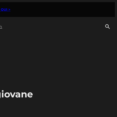
 QUI >
h
giovane