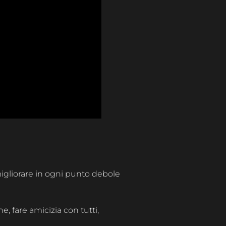
 migliorare in ogni punto debole
e, fare amicizia con tutti,