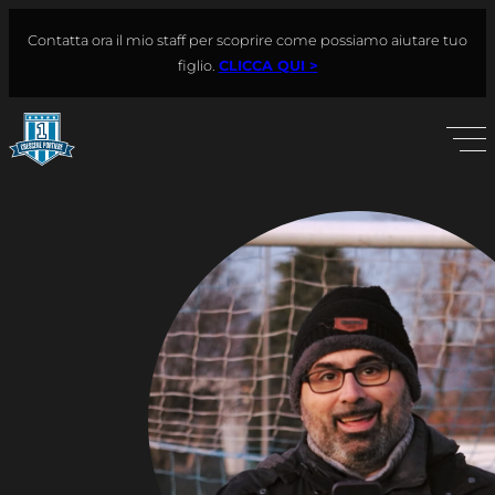
Vai
Contatta ora il mio staff per scoprire come possiamo aiutare tuo
al
Cerca
figlio.
CLICCA QUI >
contenuto