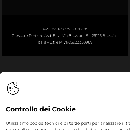
©2026 Crescere Portiere
Crescere Portiere Asd-Ets – Via Brozzoni, 9 – 25125 Brescia –
Italia – C.f. e P.iva 03933350989
Controllo dei Cookie
Utilizziamo cookie tecnici e di terze parti per analizzare il tra
personalizzare conenuti e essere sicuri che tu possa avere 