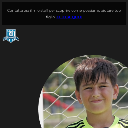
Vai
Contatta ora il mio staff per scoprire come possiamo aiutare tuo
al
Cerca
figlio.
CLICCA QUI >
contenuto