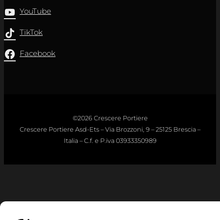
YouTube
TikTok
Facebook
©2026 Crescere Portiere
Crescere Portiere Asd-Ets – Via Brozzoni, 9 – 25125 Brescia –
Italia – C.f. e P.iva 03933350989