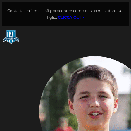
Vai
Contatta ora il mio staff per scoprire come possiamo aiutare tuo
al
Cerca
figlio.
CLICCA QUI >
contenuto