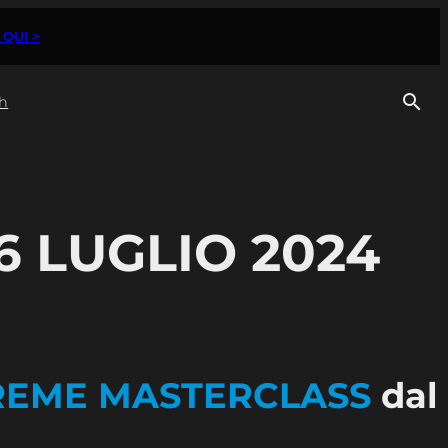
 QUI >
h
6 LUGLIO 2024
REME MASTERCLASS
dal