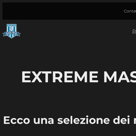
Vai
Contat
al
contenuto
P
EXTREME MAST
Ecco una selezione dei m