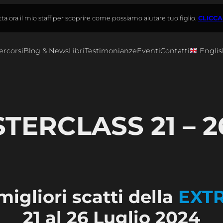
ta ora il mio staff per scoprire come possiamo aiutare tuo figlio.
CLICCA
ercorsi
Blog & News
Libri
Testimonianze
Eventi
Contatti
Englis
ERCLASS 21 – 2
igliori scatti della
EXT
21 al 26 Luglio 2024