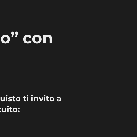
mo” con
isto ti invito a
uito: