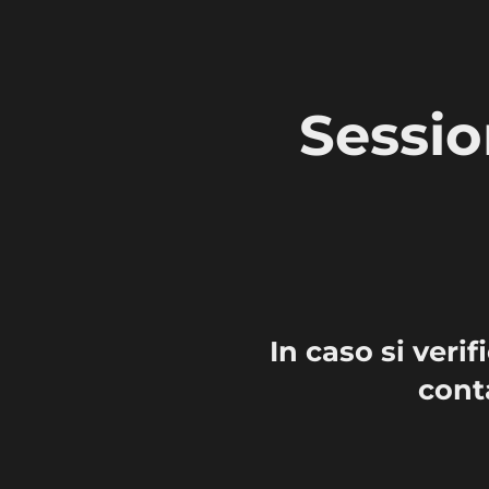
Vai
al
contenuto
Sessio
In caso si veri
cont