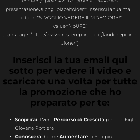
content/uploads/2017/10/miniatura-video-
presentazione01.png” placeholder=”Inserisci la tua mail”
button=”SÌ VOGLIO VEDERE IL VIDEO ORA!”
value=”4oUFE”
thankpage=”http://www.crescereportiere.it/landing/promo
zione/”]
Inserisci la tua email qui
sotto per vedere il video e
scaricare una volta per tutte
la promozione che ho
preparato per te:
Scoprirai
il Vero
Percorso di Crescita
per Tuo Figlio
Giovane Portiere
Conoscerai
Come
Aumentare
la Sua più