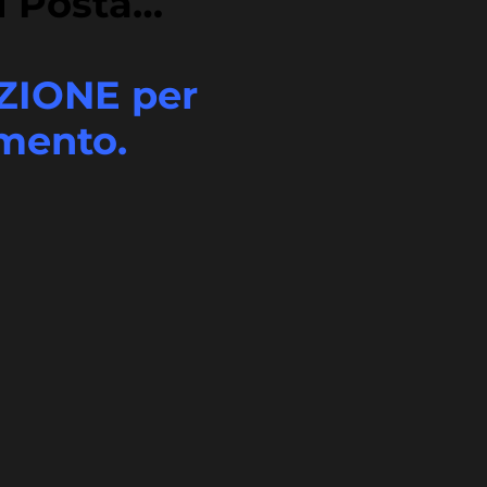
di Posta…
IONE per
mento.