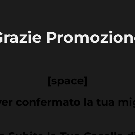
Grazie Promozion
[space]
ver confermato la tua mig