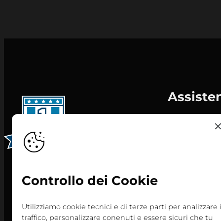
Assiste
Informativa c
Personalizza 
Privacy Policy
Contatti
Controllo dei Cookie
Centri
Convocazion
Utilizziamo cookie tecnici e di terze parti per analizzare i
traffico, personalizzare conenuti e essere sicuri che tu