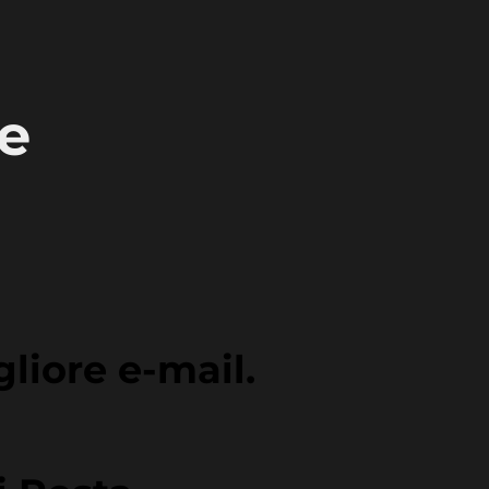
e
liore e-mail.