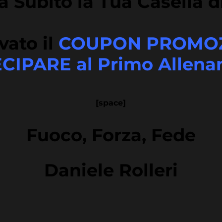
a Subito la Tua Casella 
ivato il
COUPON PROMOZ
CIPARE al Primo Allena
[space]
Fuoco, Forza, Fede
Daniele Rolleri