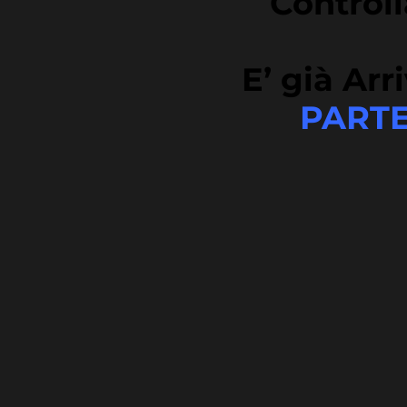
Controll
E’ già Arr
PARTE