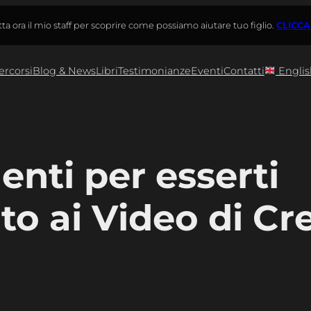
ta ora il mio staff per scoprire come possiamo aiutare tuo figlio.
CLICCA
ercorsi
Blog & News
Libri
Testimonianze
Eventi
Contatti
Englis
nti per esserti
to ai Video di Cr