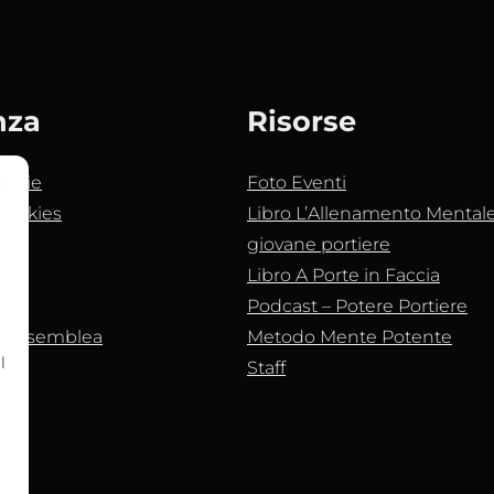
nza
Risorse
ookie
Foto Eventi
Cookies
Libro L’Allenamento Mentale 
giovane portiere
Libro A Porte in Faccia
Podcast – Potere Portiere
e assemblea
Metodo Mente Potente
l
Staff