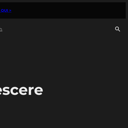
 QUI >
h
escere