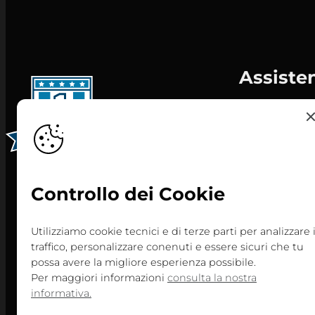
Assiste
Informativa c
Personalizza 
Privacy Policy
Contatti
Controllo dei Cookie
Centri
Convocazion
Utilizziamo cookie tecnici e di terze parti per analizzare i
traffico, personalizzare conenuti e essere sicuri che tu
possa avere la migliore esperienza possibile.
Per maggiori informazioni
consulta la nostra
informativa.