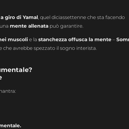
 a giro di Yamal
, quel diciassettenne che sta facendo
o una
mente allenata
può garantire.
 nei muscoli
e la
stanchezza offusca la mente
–
Som
 che avrebbe spezzato il sogno interista.
numentale?
e
mantra:
 mentale.