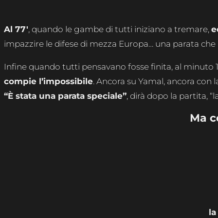
Al 77′
, quando le gambe di tutti iniziano a tremare,
e
impazzire le difese di mezza Europa… una parata che u
Infine quando tutti pensavano fosse finita, al minut
compie l’impossibile
. Ancora su Yamal, ancora con l
“È stata una parata speciale”
, dirà dopo la partita, “l
Ma c
la