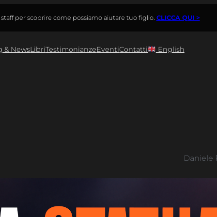
o staff per scoprire come possiamo aiutare tuo figlio.
CLICCA QUI >
g & News
Libri
Testimonianze
Eventi
Contatti
English
Daniele R