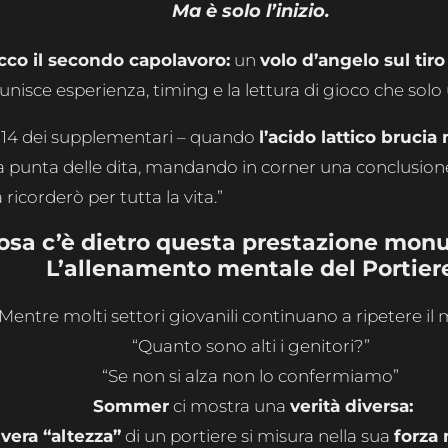
Ma è solo l’inizio.
cco il secondo capolavoro:
un
volo d’angelo sul tiro
nisce esperienza, timing e la lettura di gioco che sol
o 114 dei supplementari – quando
l’acido lattico brucia
a punta delle dita, mandando in corner una conclusione
a ricorderò per tutta la vita.”
osa c’è dietro questa prestazione mo
L’allenamento mentale del Portier
Mentre molti settori giovanili continuano a ripetere il 
“Quanto sono alti i genitori?”
“Se non si alza non lo confermiamo”
Sommer
ci mostra una
verità diversa:
 vera “altezza”
di un portiere si misura nella sua
forza