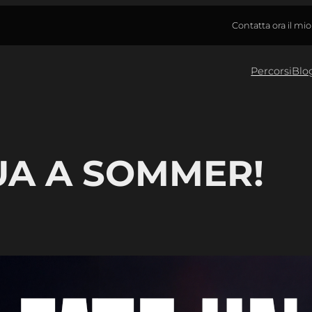
Contatta ora il mi
Percorsi
Blo
UA A SOMMER!