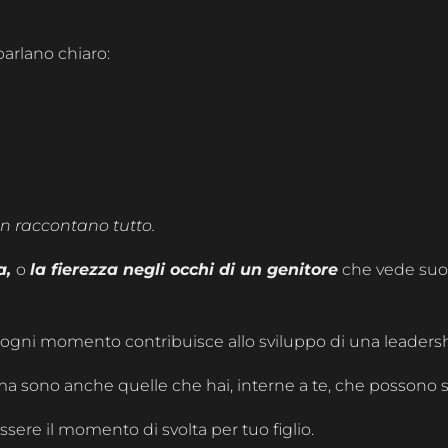
parlano chiaro:
n raccontano tutto.
a,
o
la fierezza negli occhi di un genitore
che vede suo f
e ogni momento contribuisce allo sviluppo di una leadersh
 ma sono anche quelle che hai, interne a te, che possono 
sere il momento di svolta per tuo figlio.