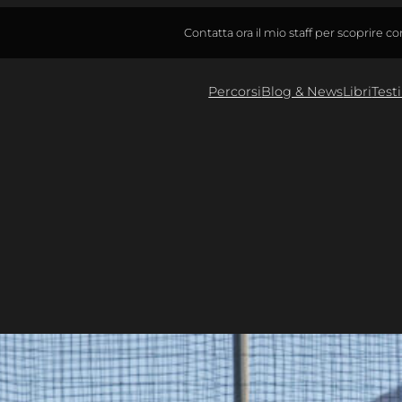
Contatta ora il mio staff per scoprire c
Percorsi
Blog & News
Libri
Test