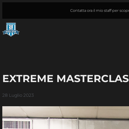
Vai
Contatta ora il mio staff per sco
al
contenuto
EXTREME MASTERCLASS 
28 Luglio 2023