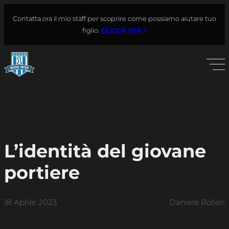
Vai
Contatta ora il mio staff per scoprire come possiamo aiutare tuo
al
Cerca
figlio.
CLICCA QUI >
contenuto
L’identità del giovane
portiere
18 Aprile 2023
Daniele Rolleri