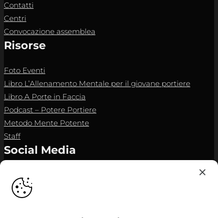
Contatti
Centri
Convocazione assemblea
Risorse
Foto Eventi
Libro L’Allenamento Mentale per il giovane portiere
Libro A Porte in Faccia
Podcast – Potere Portiere
Metodo Mente Potente
Staff
Social Media
Instagram
YouTube