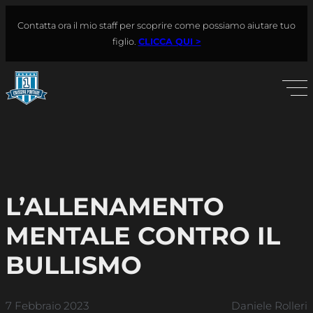
Vai
Contatta ora il mio staff per scoprire come possiamo aiutare tuo
al
Cerca
figlio.
CLICCA QUI >
contenuto
L’ALLENAMENTO
MENTALE CONTRO IL
BULLISMO
7 Febbraio 2023
Daniele Rolleri