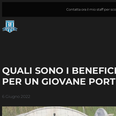
Vai
Contatta ora il mio staff per s
al
contenuto
QUALI SONO I BENEFI
PER UN GIOVANE PORT
6 Giugno 2022