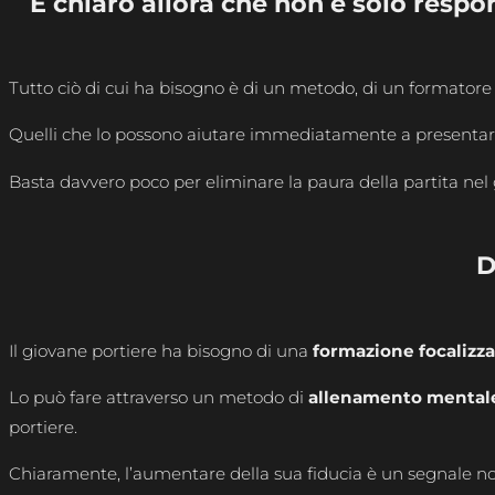
È chiaro allora che non è solo respo
Tutto ciò di cui ha bisogno è di un metodo, di un formatore
Quelli che lo possono aiutare immediatamente a presentarsi
Basta davvero poco per eliminare la paura della partita nel 
D
Il giovane portiere ha bisogno di una
formazione focalizza
Lo può fare attraverso un metodo di
allenamento mental
portiere.
Chiaramente, l’aumentare della sua fiducia è un segnale non 