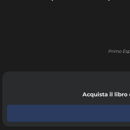
Primo Espe
Acquista il libr