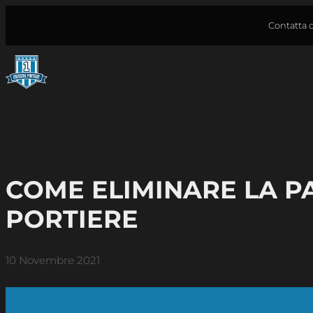
Vai
Contatta o
al
contenuto
COME ELIMINARE LA P
PORTIERE
10 Novembre 2021