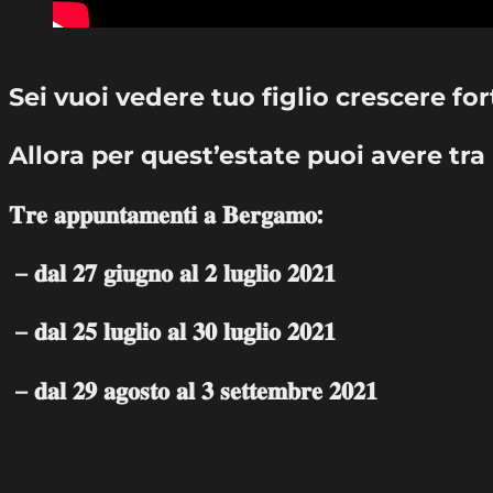
Sei vuoi vedere tuo figlio crescere fo
Allora per quest’estate puoi avere tra le mani 𝐓𝐑𝐈𝐏𝐋𝐀 
𝐓𝐫𝐞 𝐚𝐩𝐩𝐮𝐧𝐭𝐚𝐦𝐞𝐧𝐭𝐢 𝐚 𝐁𝐞𝐫𝐠𝐚𝐦𝐨:
– 𝐝𝐚𝐥 𝟐𝟕 𝐠𝐢𝐮𝐠𝐧𝐨 𝐚𝐥 𝟐 𝐥𝐮𝐠𝐥𝐢𝐨 𝟐𝟎𝟐𝟏
– 𝐝𝐚𝐥 𝟐𝟓 𝐥𝐮𝐠𝐥𝐢𝐨 𝐚𝐥 𝟑𝟎 𝐥𝐮𝐠𝐥𝐢𝐨 𝟐𝟎𝟐𝟏
– 𝐝𝐚𝐥 𝟐𝟗 𝐚𝐠𝐨𝐬𝐭𝐨 𝐚𝐥 𝟑 𝐬𝐞𝐭𝐭𝐞𝐦𝐛𝐫𝐞 𝟐𝟎𝟐𝟏