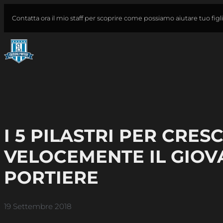
Vai
Cerca
Contatta ora il mio staff per scoprire come possiamo aiutare tuo figl
al
contenuto
I 5 PILASTRI PER CRES
VELOCEMENTE IL GIOV
PORTIERE
19 Settembre 2018